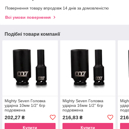
Повернення товару впродовж 14 днів за домовленістю
Всі умови повернення
Подібні товари компанії
Mighty Seven Головка
Mighty Seven Головка
Migh
ударна 10мм 1/2” 6гр
ударна 16мм 1/2” 6гр
удар
подовжена
подовжена
под
202,27
216,83
216
₴
₴
Купити
Купити