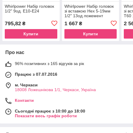
Whirlpower Набір головок
Whirlpower Набір головок
Whir
1/2" 9од. Е10-Е24
зі вставкою Hex 5-19мм
зі в
1/2" 13од ложемент
Т60 
795,82
1 667
2 5
₴
₴
Купити
Купити
Про нас
96% позитивних з 165 відгуків за рік
Працює з 07.07.2016
м. Черкаси
18008 Ложешнікова 1/1, Черкаси, Україна
Контакти
Сьогодні працює з 10:00 до 18:00
Показати весь графік роботи