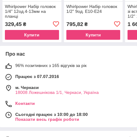
Whirlpower Набір головок
Whirlpower Набір головок
Whir
1/4" 12од.4-13мм на
1/2" 9од. Е10-Е24
зі в
планці
1/2"
329,45
795,82
1 6
₴
₴
Купити
Купити
Про нас
96% позитивних з 165 відгуків за рік
Працює з 07.07.2016
м. Черкаси
18008 Ложешнікова 1/1, Черкаси, Україна
Контакти
Сьогодні працює з 10:00 до 18:00
Показати весь графік роботи