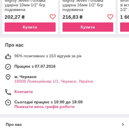
Mighty Seven Головка
Mighty Seven Головка
Whir
ударна 10мм 1/2” 6гр
ударна 16мм 1/2” 6гр
зі в
подовжена
подовжена
1/2"
202,27
216,83
1 6
₴
₴
Купити
Купити
Про нас
96% позитивних з 163 відгуків за рік
Працює з 07.07.2016
м. Черкаси
18008 Ложешнікова 1/1, Черкаси, Україна
Контакти
Сьогодні працює з 10:00 до 18:00
Показати весь графік роботи
Про нас