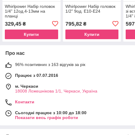
Whirlpower Набір головок
Whirlpower Набір головок
Whir
1/4" 12од.4-13мм на
1/2" 9од. Е10-Е24
зі в
планці
1/4"
329,45
795,82
597
₴
₴
Купити
Купити
Про нас
96% позитивних з 163 відгуків за рік
Працює з 07.07.2016
м. Черкаси
18008 Ложешнікова 1/1, Черкаси, Україна
Контакти
Сьогодні працює з 10:00 до 18:00
Показати весь графік роботи