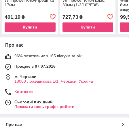
Whirlpower Ключ-трещітка
Whirlpower Ключ комб.
Whir
17мм
30мм (1-3/16"*Е38)
8мм 
закр
401,19
727,73
99,
₴
₴
Купити
Купити
Про нас
96% позитивних з 165 відгуків за рік
Працює з 07.07.2016
м. Черкаси
18008 Ложешнікова 1/1, Черкаси, Україна
Контакти
Сьогодні вихідний
Показати весь графік роботи
Про нас