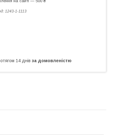
лення на сайті — 500 ₴
од:
1243-1-1113
ротягом 14 днів
за домовленістю