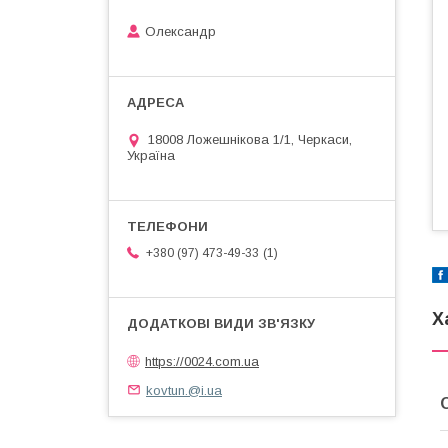
Олександр
18008 Ложешнікова 1/1, Черкаси,
Україна
1
+380 (97) 473-49-33
Х
https://0024.com.ua
kovtun.@i.ua