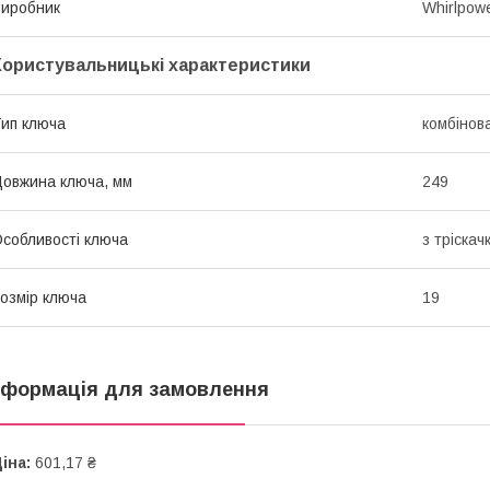
иробник
Whirlpow
Користувальницькі характеристики
ип ключа
комбінов
овжина ключа, мм
249
собливості ключа
з тріскач
озмір ключа
19
нформація для замовлення
іна:
601,17 ₴