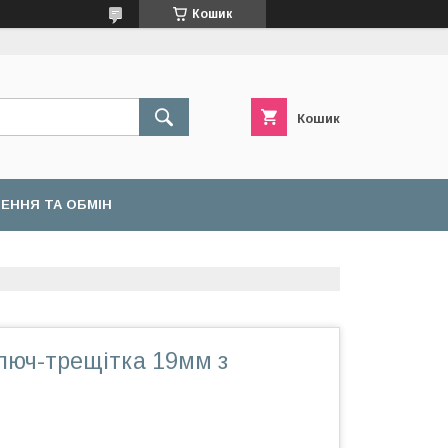
Кошик
Кошик
ЕННЯ ТА ОБМІН
люч-трещітка 19мм з