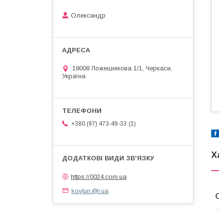
Олександр
18008 Ложешнікова 1/1, Черкаси,
Україна
1
+380 (97) 473-49-33
Х
https://0024.com.ua
kovtun.@i.ua