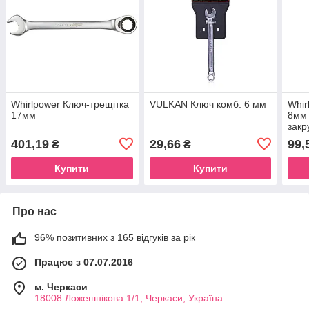
Whirlpower Ключ-трещітка
VULKAN Ключ комб. 6 мм
Whir
17мм
8мм 
закр
401,19
29,66
99,
₴
₴
Купити
Купити
Про нас
96% позитивних з 165 відгуків за рік
Працює з 07.07.2016
м. Черкаси
18008 Ложешнікова 1/1, Черкаси, Україна