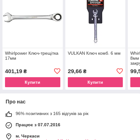
Whirlpower Ключ-трещітка
VULKAN Ключ комб. 6 мм
Whir
17мм
8мм 
закр
401,19
29,66
99,
₴
₴
Купити
Купити
Про нас
96% позитивних з 165 відгуків за рік
Працює з 07.07.2016
м. Черкаси