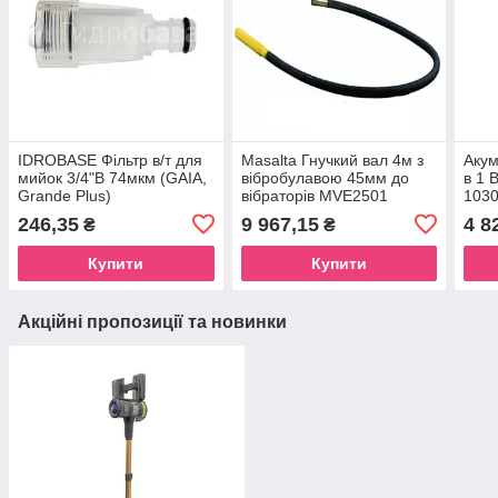
IDROBASE Фільтр в/т для
Masalta Гнучкий вал 4м з
Акум
мийок 3/4"В 74мкм (GAIA,
вібробулавою 45мм до
в 1
Grande Plus)
вібраторів MVE2501
1030
246,35
9 967,15
4 8
₴
₴
Купити
Купити
Акційні пропозиції та новинки