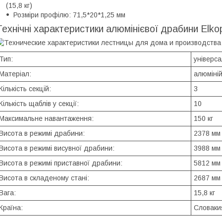
(15,8 кг)
Розміри профілю: 71,5*20*1,25 мм
Технічні характеристики алюмінієвої драбини Elk
Тип:
універс
Матеріал:
алюміні
Кількість секцій:
3
Кількість щаблів у секції:
10
Максимальне навантаження:
150 кг
Висота в режимі драбини:
2378 мм
Висота в режимі висувної драбини:
3988 мм
Висота в режимі приставної драбини:
5812 мм
Висота в складеному стані:
2687 мм
Вага:
15,8 кг
Країна:
Словаки