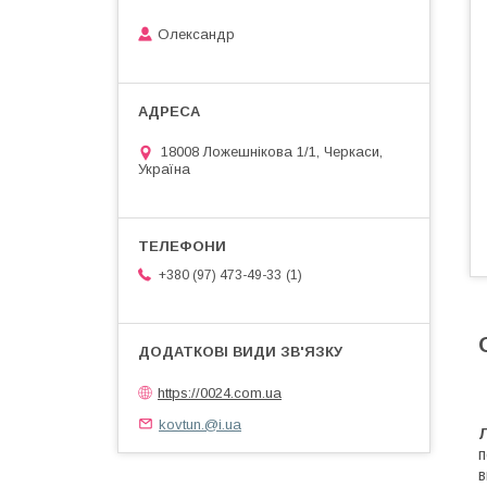
Олександр
18008 Ложешнікова 1/1, Черкаси,
Україна
1
+380 (97) 473-49-33
https://0024.com.ua
kovtun.@i.ua
п
в