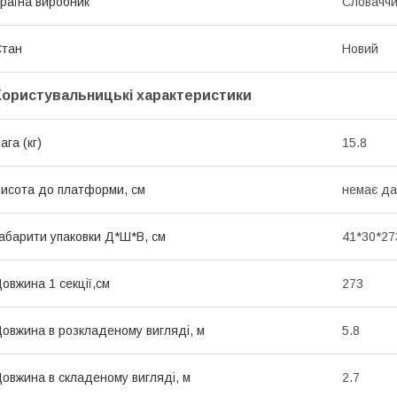
раїна виробник
Словачч
Стан
Новий
Користувальницькі характеристики
ага (кг)
15.8
исота до платформи, см
немає да
абарити упаковки Д*Ш*В, см
41*30*27
овжина 1 секції,см
273
овжина в розкладеному вигляді, м
5.8
овжина в складеному вигляді, м
2.7