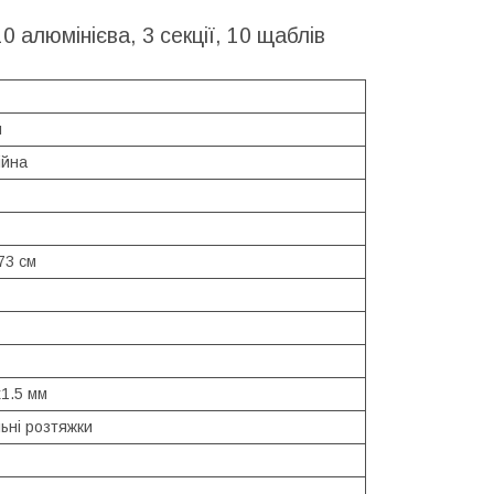
алюмінієва, 3 секції, 10 щаблів
й
ійна
73 см
x1.5 мм
ьні розтяжки