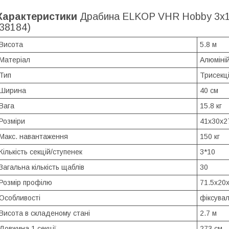
Характеристики
Драбина ELKOP VHR Hobby 3x10 
(38184)
Висота
5.8 м
Матеріал
Алюміні
Тип
Трисекц
Ширина
40 см
Вага
15.8 кг
Розміри
41x30x2
Макс. навантаження
150 кг
Кількість секцій/ступенек
3*10
Загальна кількість щаблів
30
Розмір профілю
71.5x20
Особливості
фіксувал
Висота в складеному стані
2.7 м
Довжина 1 секції
273 см