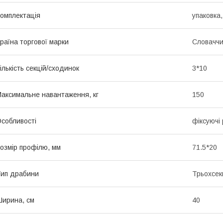
омплектація
упаковка,
раїна торгової марки
Словачч
ількість секцій/сходинок
3*10
аксимальне навантаження, кг
150
собливості
фіксуючі
озмір профілю, мм
71.5*20
ип драбини
Трьохсек
ирина, см
40