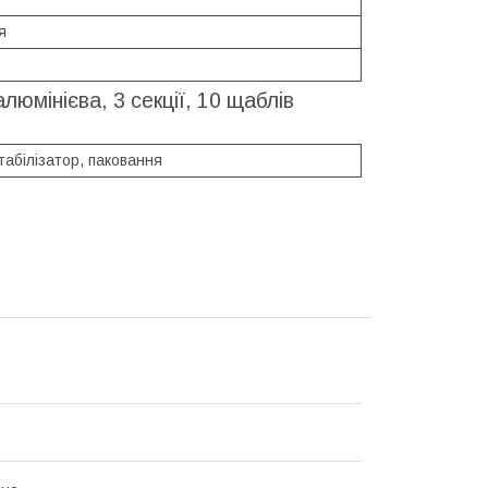
я
мінієва, 3 секції, 10 щаблів
табілізатор, паковання