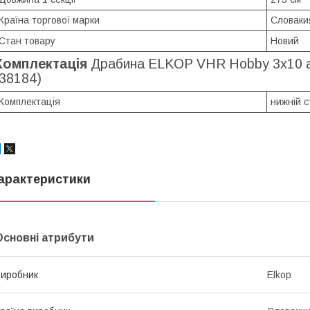
Країна торгової марки
Словаки
Стан товару
Новий
Комплектація
Драбина ELKOP VHR Hobby 3x10 алю
(38184)
Комплектація
нижній с
арактеристики
Основні атрибути
иробник
Elkop