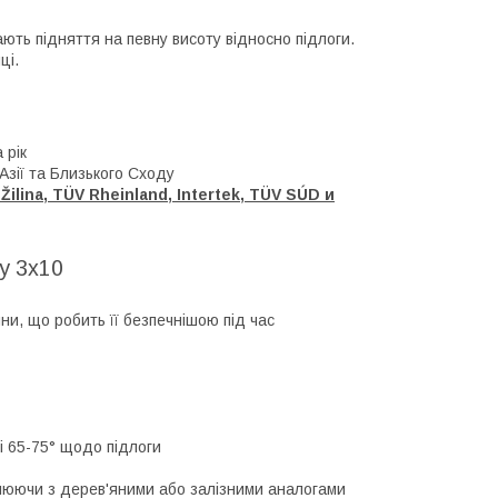
ють підняття на певну висоту відносно підлоги.
ці.
 рік
Азії та Близького Сходу
Žilina, TÜV Rheinland, Intertek, TÜV SÚD и
y 3x10
и, що робить її безпечнішою під час
і 65-75° щодо підлоги
івнюючи з дерев'яними або залізними аналогами