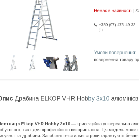
Немає в наявності
К
+380 (97) 473-49-33
1
повернення товару п
Опис
Драбина ELKOP VHR Hob
by 3x10
алюмінієва
Лестница Elkop VHR Hobby 3x10
— трисекційна універсальна алю
обутового, так і для професійного використання. Ця модель може в
исувної та драбини. Запобіжні текстильні стропи гарантують безп