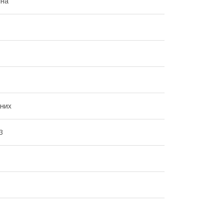
ина
них
3