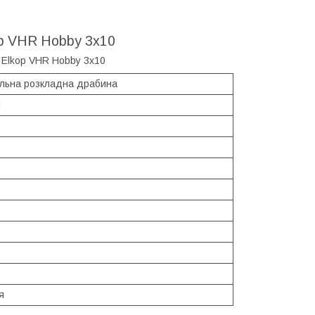
op VHR Hobby 3x10
альна розкладна драбина
й
я