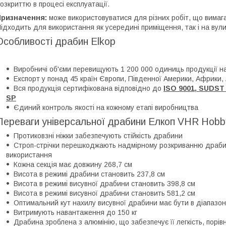
озкриттю в процесі експлуатації.
Призначення:
може використовуватися для різних робіт, що вимага
ідходить для використання як усередині приміщення, так і на вули
Особливості драбин Elkop
Виробничі об'єми перевищують 1 200 000 одиниць продукції на
Експорт у понад 45 країн Європи, Південної Америки, Африки, 
Вся продукція сертифікована відповідно до
ISO 9001, SUDST 
SP
Єдиний контроль якості на кожному етапі виробництва
Переваги універсальної драбини Елкоп VHR Hobb
Протиковзні ніжки забезпечують стійкість драбини
Строп-стрічки перешкоджають надмірному розкриванню драбин
використання
Кожна секція має довжину 268,7 см
Висота в режимі драбини становить 237,8 см
Висота в режимі висувної драбини становить 398,8 см
Висота в режимі висувної драбини становить 581,2 см
Оптимальний кут нахилу висувної драбини має бути в діапазон
Витримують навантаження до 150 кг
Драбина зроблена з алюмінію, що забезпечує її легкість, пор