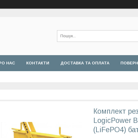
РО НАС
КОНТАКТИ
ДОСТАВКА ТА ОПЛАТА
ПОВЕРН
Комплект ре
LogicPower B
(LiFePO4) б