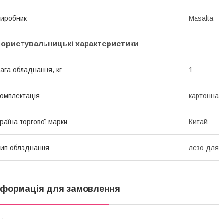
иробник
Masalta
Користувальницькі характеристики
ага обладнання, кг
1
омплектація
картонна
раїна торгової марки
Китай
ип обладнання
лезо для 
нформація для замовлення