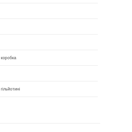
 коробка
гільйотині