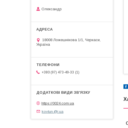
Олександр
18008 Ложешнікова 1/1, Черкаси,
Україна
1
+380 (97) 473-49-33
Х
https://0024.com.ua
kovtun.@i.ua