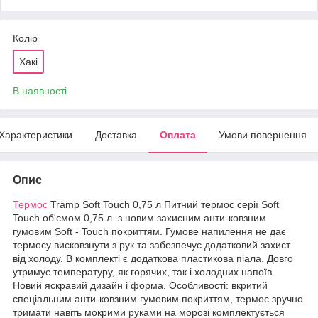
Колір
Хакі
В наявності
Характеристики
Доставка
Оплата
Умови повернення
Опис
Термос
Tramp Soft Touch 0,75 л Питний термос серії Soft
Touch об'ємом 0,75 л. з новим захисним анти-ковзним
гумовим Soft - Touch покриттям. Гумове напилення не дає
термосу висковзнути з рук та забезпечує додатковий захист
від холоду. В комплекті є додаткова пластикова піала. Довго
утримує температуру, як горячих, так і холодних напоїв.
Новий яскравий дизайн і форма. Особливості: вкритий
спеціальним анти-ковзним гумовим покриттям, термос зручно
тримати навіть мокрими руками на морозі комплектується