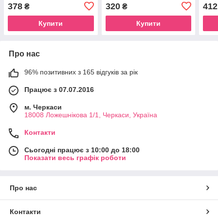
200 ml (39784300)
Grapefruit 200 ml
378
320
412
₴
₴
(39805000)
Купити
Купити
Про нас
96% позитивних з 165 відгуків за рік
Працює з 07.07.2016
м. Черкаси
18008 Ложешнікова 1/1, Черкаси, Україна
Контакти
Сьогодні працює з 10:00 до 18:00
Показати весь графік роботи
Про нас
Контакти