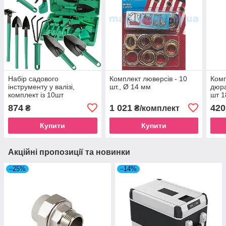
Набір садового
Комплект люверсів - 10
Комп
інструменту у валізі,
шт., Ø 14 мм
дюра
комплект із 10шт
шт 1
GardenLine LAR3594
874
1 021
420
₴
₴/комплект
інвентар для саду та
городу
Купити
Купити
Акційні пропозиції та новинки
–25%
–14%