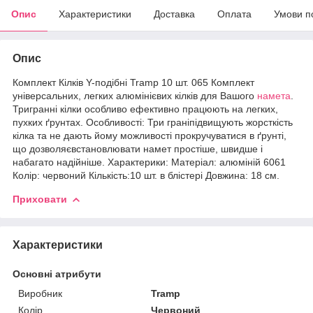
Опис
Характеристики
Доставка
Оплата
Умови п
Опис
Комплект Кілків Y-подібні Tramp 10 шт. 065 Комплект
універсальних, легких алюмінієвих кілків для Вашого
намета
.
Тригранні кілки особливо ефективно працюють на легких,
пухких ґрунтах. Особливості: Три граніпідвищують жорсткість
кілка та не дають йому можливості прокручуватися в ґрунті,
що дозволяєвстановлювати намет простіше, швидше і
набагато надійніше. Характерики: Матеріал: алюміній 6061
Колір: червоний Кількість:10 шт. в блістері Довжина: 18 см.
Приховати
Характеристики
Основні атрибути
Виробник
Tramp
Колір
Червоний