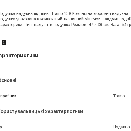
одушка надувна під шию Tramp 159 Компактна дорожня надувна п
одушка упакована в компактний тканинний мішечок. Завдяки подвій
арактерики: Тип: надувати подушка Розміри: 47 х 36 см. Вага: 54 г
арактеристики
Основні
иробник
Tramp
Користувальницькі характеристики
ip
Надувна