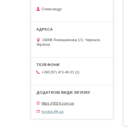
Олександр
18008 Ложешнікова 1/1, Черкаси,
Україна
1
+380 (97) 473-49-33
https://0024.com.ua
kovtun.@i.ua