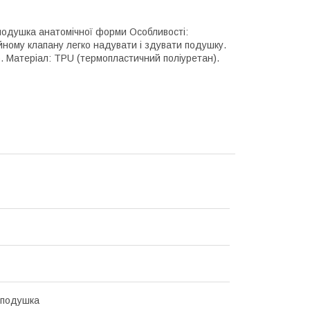
одушка анатомічної форми Особливості:
ному клапану легко надувати і здувати подушку.
р. Матеріал: TPU (термопластичний поліуретан).
 подушка