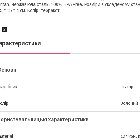
ritan, нержавіюча сталь. 100% BPA Free. Розміри в складеному стані
5 * 15 * 4 см. Колір: терракот
арактеристики
Основні
иробник
Tramp
олір
Зелений
Користувальницькі характеристики
aterial
силікон, 