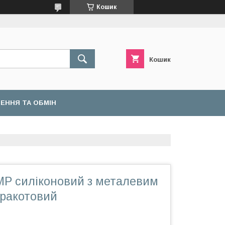
Кошик
Кошик
ЕННЯ ТА ОБМІН
P силіконовий з металевим
рракотовий