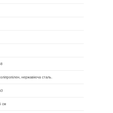
68
поліпропілен, нержавіюча сталь.
м3
5 см