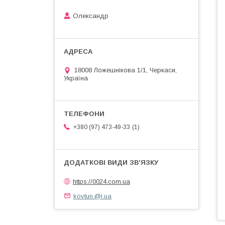
Олександр
18008 Ложешнікова 1/1, Черкаси,
Україна
1
+380 (97) 473-49-33
https://0024.com.ua
kovtun.@i.ua