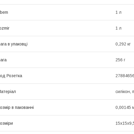
obem
1 л
ozmir
1 л
ага в упаковці
0,292 кг
ага
256 г
од Розетка
2788465
атеріал
силікон, 
озмір в пакованні
0,00145 
озміри
15x15x9,