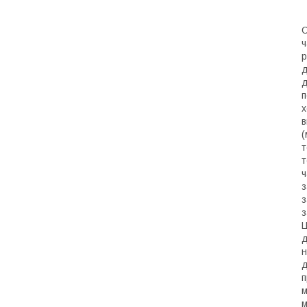
С
ч
р
д
д
п
х
в
(
т
т
ч
з
з
з
Ц
д
н
д
п
м
м