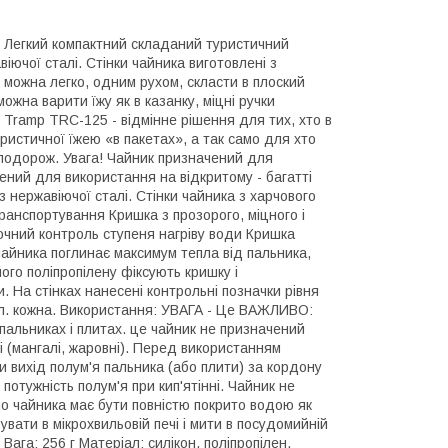
 Легкий компактний складаний туристичний
віючої сталі. Стінки чайника виготовлені з
к можна легко, одним рухом, скласти в плоский
ожна варити їжу як в казанку, міцні ручки
Tramp TRC-125 - відмінне рішення для тих, хто в
ристичної їжею «в пакетах», а так само для хто
 подорож. Увага! Чайник призначений для
чений для використання на відкритому - багатті
 з нержавіючої сталі. Стінки чайника з харчового
транспортування Кришка з прозорого, міцного і
точний контроль ступеня нагріву води Кришка
айника поглинає максимум тепла від пальника,
ного поліпропілену фіксують кришку і
. На стінках нанесені контрольні позначки рівня
мл. кожна. Використання: УВАГА - Це ВАЖЛИВО:
пальниках і плитах. це чайник не призначений
і (мангалі, жаровні). Перед використанням
 вихід полум'я пальника (або плити) за кордону
отужність полум'я при кип'ятінні. Чайник не
но чайника має бути повністю покрито водою як
увати в мікрохвильовій печі і мити в посудомийній
Вага: 256 г Матеріал: силікон, поліпропілен,