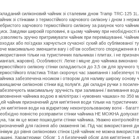
кладаний силіконовий чайник зі сталевим дном Tramp TRC-125 1L.
айник зі стінками з термостійкого харчового силікону і дном з нержа
ебристого харчового термостійкого силікону за рахунок чого чайни
иск. Завдяки широкій горловині, в цьому чайнику при необхідності м
озволяють зручно притримувати чайник при перемішуванні. Чайник 
оходах або поїздках харчується сучасної сухий або сублімованої ту
оче максимально зменшити вагу і об'єм особистого спорядження в
икористання тільки на туристичних пальниках і плитах. і не призна
мангалі, жаровні). Особливості: Легке і міцне дно чайника виконано
ермостійкого силікону стінки складаються до 3,5 см для зручного 
ермостійкого пластика Tritan скорочує час закипання і забезпечує 
айника забезпечена носиком і отвором для наливу широку основу ч
ахищаючи силіконові стінки від полум'я. дві складні ручки з посиле
абезпечують максимальну зручність при заливанні / виливання води
аповнення чайника водою в мілілітрах і «умовних чашках» по 350 
ей чайник призначений для кип'ятіння води тільки на туристичних 
ля кип'ятіння води на відкритому неконтрольованому вогні - багатт
еобхідно повністю розправити стінки чайника НЕ МОЖНА допускати
на, так як це може пошкодити стінки чайника. Уважно контролюйте п
ризначений для гасіння або смаження їжі. Під час використання д
інімум до рівня силіконових стінок Цей чайник не можна використов
ашині. Характерики: Обсяг: 1 л Безпечний обсяг для кип'ятіння: 1 л 