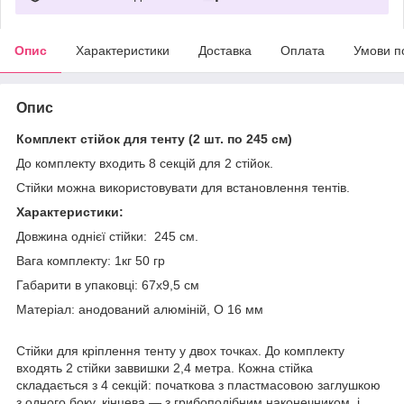
Опис
Характеристики
Доставка
Оплата
Умови п
Опис
Комплект стійок для тенту (2 шт. по 245 см)
До комплекту входить 8 секцій для 2 стійок.
Стійки можна використовувати для встановлення тентів.
Характеристики:
Довжина однієї стійки: 245 см.
Вага комплекту: 1кг 50 гр
Габарити в упаковці: 67х9,5 см
Матеріал: анодований алюміній, O 16 мм
Стійки для кріплення тенту у двох точках. До комплекту
входять 2 стійки заввишки 2,4 метра. Кожна стійка
складається з 4 секцій: початкова з пластмасовою заглушкою
з одного боку, кінцева — з грибоподібним наконечником, і