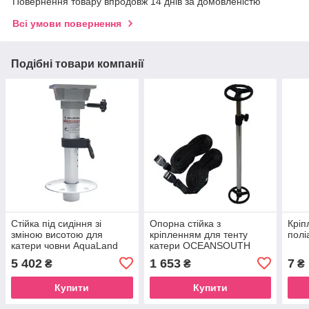
Повернення товару впродовж 14 днів за домовленістю
Всі умови повернення
Подібні товари компанії
Стійка під сидіння зі
Опорна стійка з
Кріп
зміною висотою для
кріпленням для тенту
полі
катери човни AquaLand
катери OCEANSOUTH
710mm – 1220mm
5 402
1 653
7
₴
₴
₴
Купити
Купити