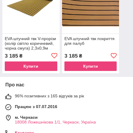
EVA штучний твк V-прорізи
EVA штучний твк покриття
(колір світло коричневий,
для палуб
чорна смуга) 2,3х0,9м
3 185
3 185
₴
₴
Купити
Купити
Про нас
96% позитивних з 165 відгуків за рік
Працює з 07.07.2016
м. Черкаси
18008 Ложешнікова 1/1, Черкаси, Україна
Контакти