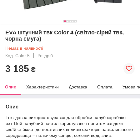
EVA штучний твк Color 4 (світло-сірий твк,
чорна смуга)
Немає в наявності
Код: Color 5
Роздріб
3 185
₴
Опис
Характеристики
Доставка
Оплата
Умови п
Опис
Твк здавна використовувався для обробки палуб кораблів і
яхт. Цей палубний настил користувався попитом завдяки
своїй стійкості до негативних впливів факторів навколишнього
середовища – палючому сонцю, солоній воді, злив.