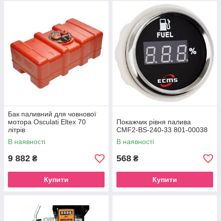
Бак паливний для човнової
мотора Osculati Eltex 70
Покажчик рівня палива
літрів
CMF2-BS-240-33 801-00038
В наявності
В наявності
9 882
568
₴
₴
Купити
Купити