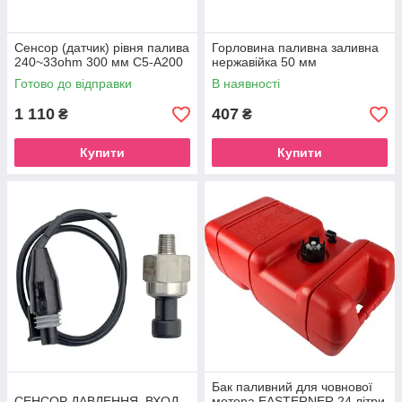
Сенсор (датчик) рівня палива
Горловина паливна заливна
240~33ohm 300 мм C5-A200
нержавійка 50 мм
Готово до відправки
В наявності
1 110
407
₴
₴
Купити
Купити
Бак паливний для човнової
СЕНСОР ДАВЛЕННЯ, ВХОД
мотора EASTERNER 24 літри