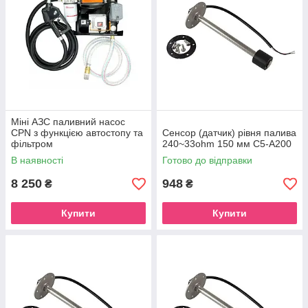
Міні АЗС паливний насос
CPN з функцією автостопу та
Сенсор (датчик) рівня палива
фільтром
240~33ohm 150 мм C5-A200
В наявності
Готово до відправки
8 250
948
₴
₴
Купити
Купити