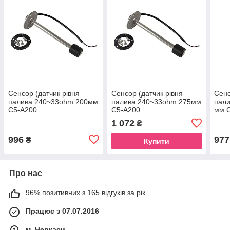
Сенсор (датчик рівня
Сенсор (датчик рівня
Сенс
палива 240~33ohm 200мм
палива 240~33ohm 275мм
пал
C5-A200
C5-A200
мм 
1 072
₴
996
977
₴
Купити
Про нас
96% позитивних з 165 відгуків за рік
Працює з 07.07.2016
м. Черкаси