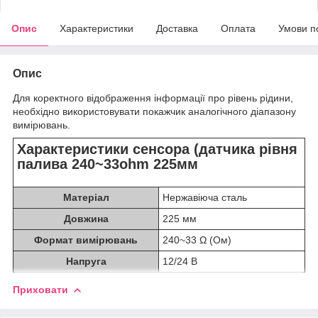
Опис
Характеристики
Доставка
Оплата
Умови п
Опис
Для коректного відображення інформації про рівень рідини,
необхідно використовувати покажчик аналогічного діапазону
вимірювань.
Характеристики сенсора (датчика рівня
палива 240~33ohm 225мм
Матеріал
Нержавіюча сталь
Довжина
225 мм
Формат вимірювань
240~33 Ω (Ом)
Напруга
12/24 В
Приховати