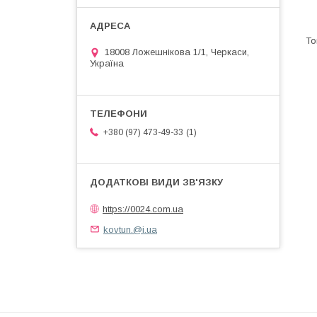
18008 Ложешнікова 1/1, Черкаси,
Україна
1
+380 (97) 473-49-33
https://0024.com.ua
kovtun.@i.ua