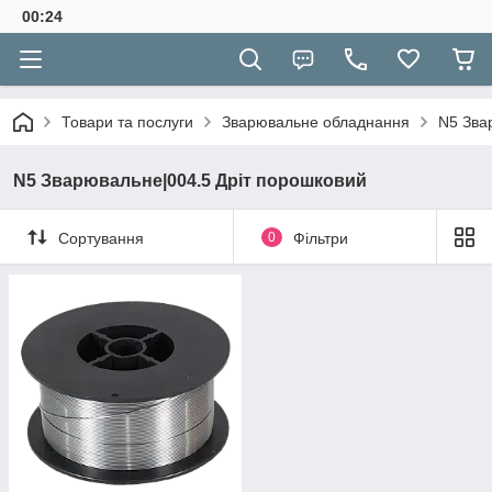
00:24
Товари та послуги
Зварювальне обладнання
N5 Зва
N5 Зварювальне|004.5 Дріт порошковий
Сортування
0
Фільтри