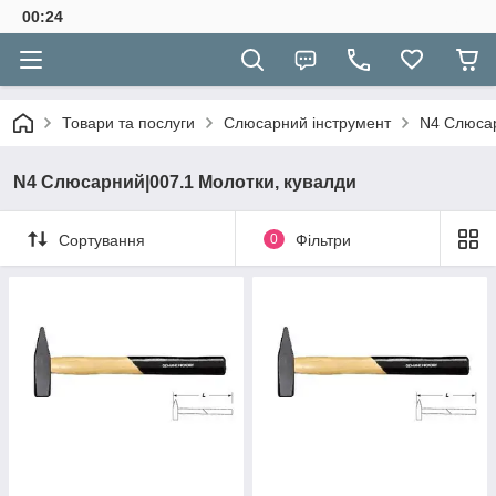
00:24
Товари та послуги
Слюсарний інструмент
N4 Слюсар
N4 Слюсарний|007.1 Молотки, кувалди
Сортування
0
Фільтри