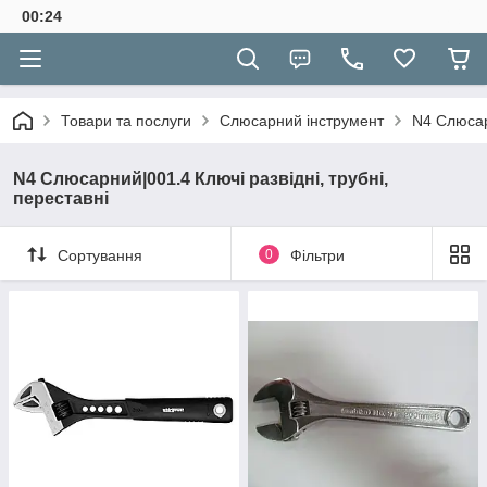
00:24
Товари та послуги
Слюсарний інструмент
N4 Слюсарн
N4 Слюсарний|001.4 Ключі развідні, трубні,
переставні
Сортування
0
Фільтри