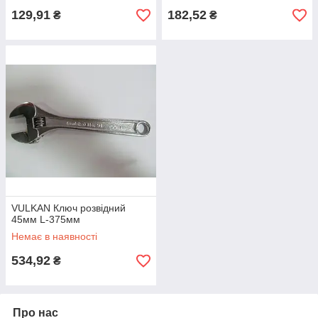
129,91
182,52
₴
₴
VULKAN Ключ розвідний
45мм L-375мм
Немає в наявності
534,92
₴
Про нас