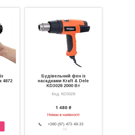
із
Будівельний фен із
a 4872
насадками Kraft & Dele
KD3028 2000 Вт
KD3028
1 480 ₴
Немає в наявності
+380 (97) 473-49-33
1