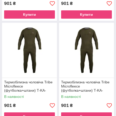
901
901
₴
₴
Купити
Купити
Термобілизна чоловіча Tribe
Термобілизна чоловіча Tribe
Microfleece
Microfleece
(футболка+штани) T-KA-
(футболка+штани) T-KA-
0015-olive, T-KA-0015-olive-
0015-olive, T-KA-0015-olive-
В наявності
В наявності
2XL
3XL
901
901
₴
₴