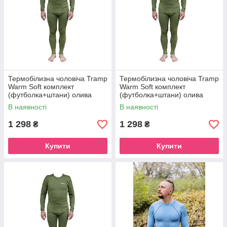
Термобілизна чоловіча Tramp
Термобілизна чоловіча Tramp
Warm Soft комплект
Warm Soft комплект
(футболка+штани) олива
(футболка+штани) олива
UTRUM-019-olive, UTRUM-
UTRUM-019-olive, UTRUM-
В наявності
В наявності
019-olive-2XL
019-olive-L/XL
1 298
1 298
₴
₴
Купити
Купити