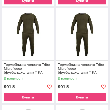
Купити
Купити
Термобілизна чоловіча Tribe
Термобілизна чоловіча Tribe
Microfleece
Microfleece
(футболка+штани) T-KA-
(футболка+штани) T-KA-
0015-olive, T-KA-0015-olive-L
0015-olive, T-KA-0015-olive-M
В наявності
В наявності
901
901
₴
₴
Купити
Купити