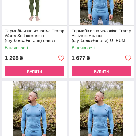
Термобілизна чоловіча Tramp
Термобілизна чоловіча Tramp
Warm Soft комплект
Active комплект
(футболка+штани) олива
(футболка+штани) UTRUM-
UTRUM-019-olive, UTRUM-
021-blue, 2XL
В наявності
В наявності
019-olive-S/M
1 298
1 677
₴
₴
Купити
Купити