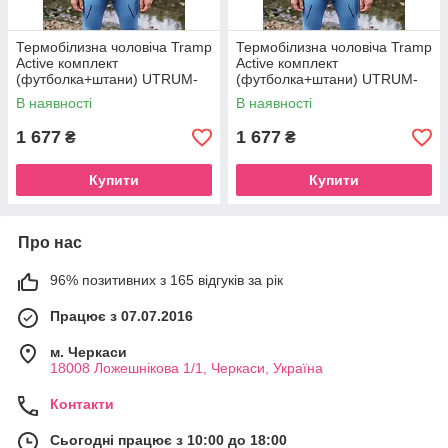
Термобілизна чоловіча Tramp
Термобілизна чоловіча Tramp
Active комплект
Active комплект
(футболка+штани) UTRUM-
(футболка+штани) UTRUM-
021-blue, L-XL
021-blue, S/M
В наявності
В наявності
1 677
1 677
₴
₴
Купити
Купити
Про нас
96% позитивних з 165 відгуків за рік
Працює з 07.07.2016
м. Черкаси
18008 Ложешнікова 1/1, Черкаси, Україна
Контакти
Сьогодні працює з 10:00 до 18:00