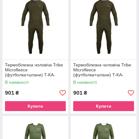
Термобілизна чоловіча Tribe
Термобілизна чоловіча Tribe
Microfleece
Microfleece
(футболка+штани) T-KA-
(футболка+штани) T-KA-
0015-olive, T-KA-0015-olive-S
0015-olive, T-KA-0015-olive-
В наявності
В наявності
XL
901
901
₴
₴
Купити
Купити