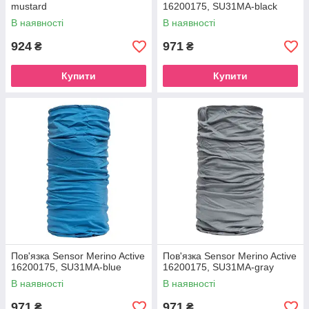
mustard
16200175, SU31MA-black
В наявності
В наявності
924
971
₴
₴
Купити
Купити
Пов'язка Sensor Merino Active
Пов'язка Sensor Merino Active
16200175, SU31MA-blue
16200175, SU31MA-gray
В наявності
В наявності
971
971
₴
₴