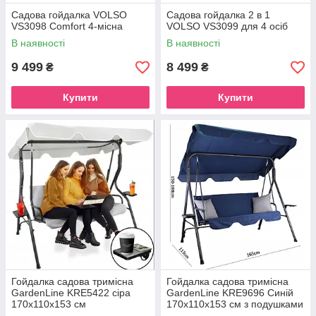
Садова гойдалка VOLSO
Садова гойдалка 2 в 1
VS3098 Comfort 4-місна
VOLSO VS3099 для 4 осіб
В наявності
В наявності
9 499
8 499
₴
₴
Купити
Купити
Гойдалка садова тримісна
Гойдалка садова тримісна
GardenLine KRE5422 сіра
GardenLine KRE9696 Синій
170x110x153 см
170x110x153 см з подушками