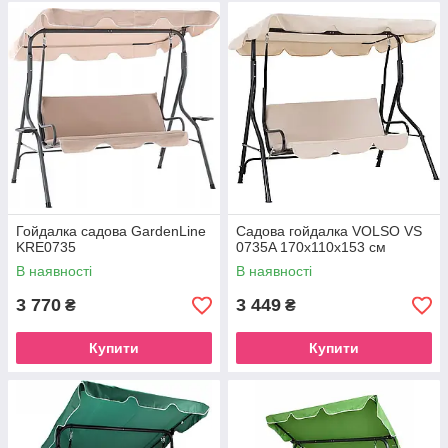
Гойдалка садова GardenLine
Садова гойдалка VOLSO VS
KRE0735
0735A 170x110x153 см
В наявності
В наявності
3 770
3 449
₴
₴
Купити
Купити