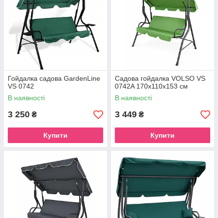
Гойдалка садова GardenLine
Садова гойдалка VOLSO VS
VS 0742
0742A 170x110x153 см
В наявності
В наявності
3 250
3 449
₴
₴
Купити
Купити