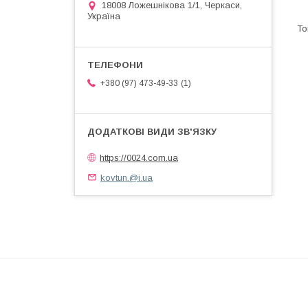
18008 Ложешнікова 1/1, Черкаси,
Україна
1
+380 (97) 473-49-33
https://0024.com.ua
kovtun.@i.ua