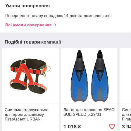
Умови повернення
Повернення товару впродовж 14 днів за домовленістю
Всі умови повернення
Подібні товари компанії
Система страхувальна
Ласти для плавання SEAC
Сист
для пром альпінізму
SUB SPEED р.29/31
для 
FirstAscent URBAN
Firs
comf
1 018
3 9
₴