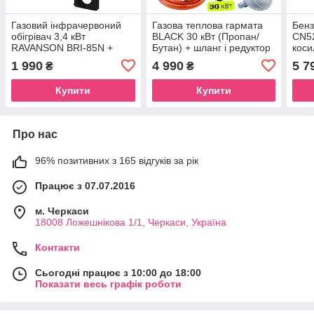
Газовий інфрачервоний
Газова теплова гармата
Бен
обігрівач 3,4 кВт
BLACK 30 кВт (Пропан/
CN52
RAVANSON BRI-85N +
Бутан) + шланг і редуктор
коси
газовий редуктор Bradas
Tap'
1 990
4 990
5 7
₴
₴
37 мбар
Купити
Купити
Про нас
96% позитивних з 165 відгуків за рік
Працює з 07.07.2016
м. Черкаси
18008 Ложешнікова 1/1, Черкаси, Україна
Контакти
Сьогодні працює з 10:00 до 18:00
Показати весь графік роботи