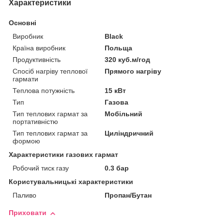
Характеристики
Основні
Виробник
Black
Країна виробник
Польща
Продуктивність
320 куб.м/год
Спосіб нагріву теплової
Прямого нагріву
гармати
Теплова потужність
15 кВт
Тип
Газова
Тип теплових гармат за
Мобільний
портативністю
Тип теплових гармат за
Циліндричний
формою
Характеристики газових гармат
Робочий тиск газу
0.3 бар
Користувальницькі характеристики
Паливо
Пропан/Бутан
Приховати