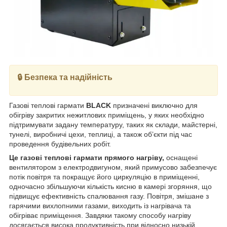
🔒 Безпека та надійність
Газові теплові гармати
BLACK
призначені виключно для
обігріву закритих нежитлових приміщень, у яких необхідно
підтримувати задану температуру, таких як склади, майстерні,
тунелі, виробничі цехи, теплиці, а також об’єкти під час
проведення будівельних робіт.
Це газові теплові гармати прямого нагріву,
оснащені
вентилятором з електродвигуном, який примусово забезпечує
потік повітря та покращує його циркуляцію в приміщенні,
одночасно збільшуючи кількість кисню в камері згоряння, що
підвищує ефективність спалювання газу. Повітря, змішане з
гарячими вихлопними газами, виходить із нагрівача та
обігріває приміщення. Завдяки такому способу нагріву
досягається висока продуктивність при відносно низькій