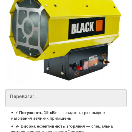
Переваги:
⚡
Потужність 15 кВт
— швидке та рівномірне
нагрівання великих приміщень
🔥
Висока ефективність згоряння
— спеціальна
камера згоряння для економії палива