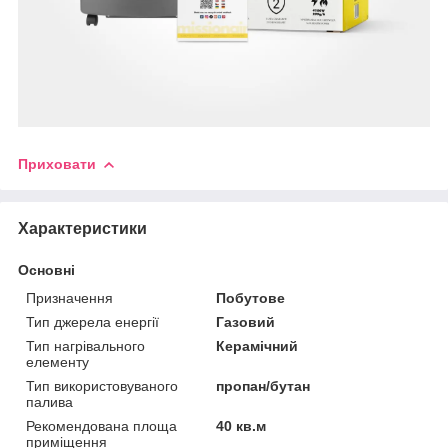
Приховати
Характеристики
Основні
Призначення
Побутове
Тип джерела енергії
Газовий
Тип нагрівального
Керамічний
елементу
Тип використовуваного
пропан/бутан
палива
Рекомендована площа
40 кв.м
приміщення