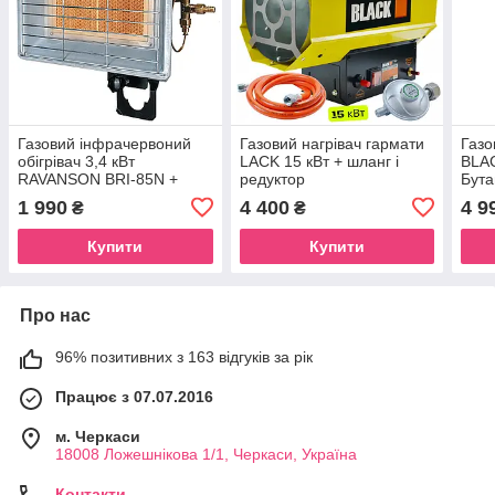
Газовий інфрачервоний
Газовий нагрівач гармати
Газо
обігрівач 3,4 кВт
LACK 15 кВт + шланг і
BLAC
RAVANSON BRI-85N +
редуктор
Бута
газовий редуктор Bradas
1 990
4 400
4 9
₴
₴
37 мбар
Купити
Купити
Про нас
96% позитивних з 163 відгуків за рік
Працює з 07.07.2016
м. Черкаси
18008 Ложешнікова 1/1, Черкаси, Україна
Контакти