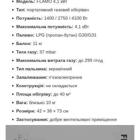
Модель:
FLAMO 4,1 кВт
Тип:
портативний газовий обігрівач
Потужність:
1400 / 2750 / 4100 Вт
Максимальна потужність:
4,1 кВт
Паливо:
LPG (пропан-бутан) G30/G31
Балон:
11 кг
Тиск газу:
37 mbar
Максимальна витрата газу:
до 299 г/год
Тип пальника:
керамічний
Запалювання:
п’єзоелектричне
Конструкція:
не складається
Площа обігріву:
до 40 м²
Вага:
близько 10 кг
Розміри:
42 × 38 × 73 см
Застосування:
добре вентильовані приміщення