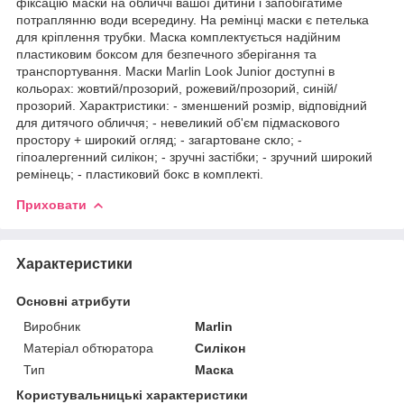
фіксацію маски на обличчі вашої дитини і запобігатиме
потраплянню води всередину. На ремінці маски є петелька
для кріплення трубки. Маска комплектується надійним
пластиковим боксом для безпечного зберігання та
транспортування. Маски Marlin Look Junior доступні в
кольорах: жовтий/прозорий, рожевий/прозорий, синій/
прозорий. Характристики: - зменшений розмір, відповідний
для дитячого обличчя; - невеликий об'єм підмаскового
простору + широкий огляд; - загартоване скло; -
гіпоалергенний силікон; - зручні застібки; - зручний широкий
ремінець; - пластиковий бокс в комплекті.
Приховати
Характеристики
Основні атрибути
Виробник
Marlin
Матеріал обтюратора
Силікон
Тип
Маска
Користувальницькі характеристики