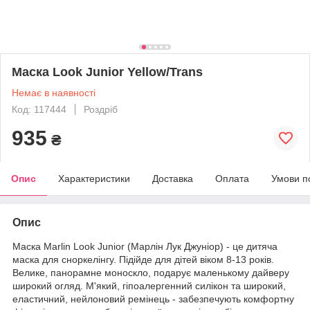
Маска Look Junior Yellow/Trans
Немає в наявності
Код: 117444
Роздріб
935
₴
Опис
Характеристики
Доставка
Оплата
Умови п
Опис
Маска Marlin Look Junior (Марлін Лук Джуніор) - це дитяча
маска для сноркелінгу. Підійде для дітей віком 8-13 років.
Велике, панорамне моноскло, подарує маленькому дайверу
широкий огляд. М'який, гіпоалергенний силікон та широкий,
еластичний, нейлоновий ремінець - забезпечують комфортну