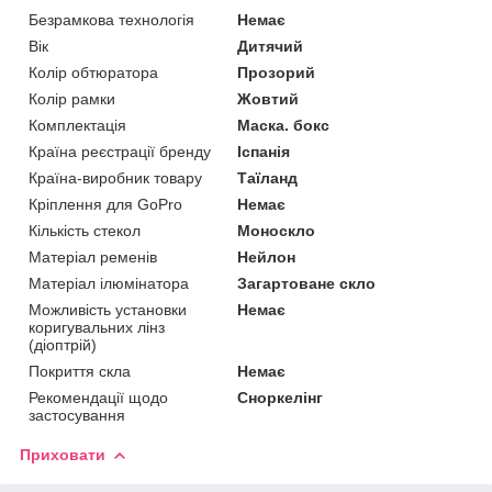
Безрамкова технологія
Немає
Вік
Дитячий
Колір обтюратора
Прозорий
Колір рамки
Жовтий
Комплектація
Маска. бокс
Країна реєстрації бренду
Іспанія
Країна-виробник товару
Таїланд
Кріплення для GoPro
Немає
Кількість стекол
Моноскло
Матеріал ременів
Нейлон
Матеріал ілюмінатора
Загартоване скло
Можливість установки
Немає
коригувальних лінз
(діоптрій)
Покриття скла
Немає
Рекомендації щодо
Сноркелінг
застосування
Приховати