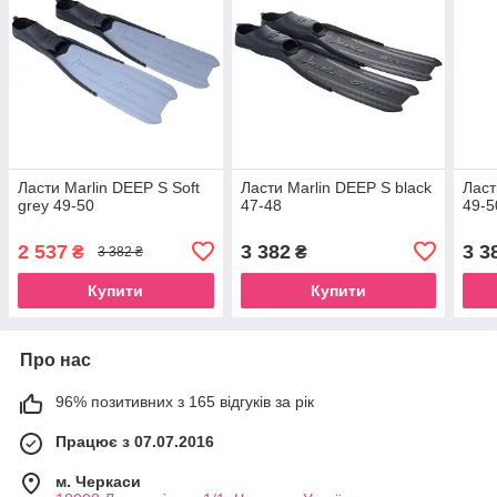
Ласти Marlin DEEP S Soft
Ласти Marlin DEEP S black
Ласт
grey 49-50
47-48
49-5
2 537
3 382
3 3
₴
₴
3 382 ₴
Купити
Купити
Про нас
96% позитивних з 165 відгуків за рік
Працює з 07.07.2016
м. Черкаси