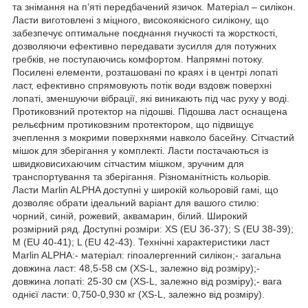
та знімання на п’яті передбачений язичок. Матеріал – силікон.
Ласти виготовлені з міцного, високоякісного силікону, що
забезпечує оптимальне поєднання гнучкості та жорсткості,
дозволяючи ефективно передавати зусилля для потужних
гребків, не поступаючись комфортом. Напрямні потоку.
Посилені елементи, розташовані по краях і в центрі лопаті
ласт, ефективно спрямовують потік води вздовж поверхні
лопаті, зменшуючи вібрації, які виникають під час руху у воді.
Протиковзний протектор на підошві. Підошва ласт оснащена
рельєфним протиковзним протектором, що підвищує
зчеплення з мокрими поверхнями навколо басейну. Сітчастий
мішок для зберігання у комплекті. Ласти постачаються із
швидковисихаючим сітчастим мішком, зручним для
транспортування та зберігання. Різноманітність кольорів.
Ласти Marlin ALPHA доступні у широкій кольоровій гамі, що
дозволяє обрати ідеальний варіант для вашого стилю:
чорний, синій, рожевий, аквамарин, білий. Широкий
розмірний ряд. Доступні розміри: XS (EU 36-37); S (EU 38-39);
M (EU 40-41); L (EU 42-43). Технічні характеристики ласт
Marlin ALPHA:- матеріал: гіпоалергенний силікон;- загальна
довжина ласт: 48,5-58 см (XS-L, залежно від розміру);-
довжина лопаті: 25-30 см (XS-L, залежно від розміру);- вага
однієї ласти: 0,750-0,930 кг (XS-L, залежно від розміру).