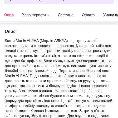
Опис
Характеристики
Доставка
Оплата
Умови п
Опис
Ласти Marlin ALPHA (Марлін АЛЬФА) - це тренувальні
силіконові ласти з подовженою лопаттю. Ідеальний вибір для
плавців, які прагнуть покращити техніку плавання, розвинути
силу та витривалість м’язів ніг, а також освоїти хвилеподібні
рухи для батерфляю. Вони підходять як для оздоровчого, так і
для професійного плавання, і можуть використовуватися як у
басейні, так і на відкритій воді. Переваги та особливості ласт
Marlin ALPHA: Подовжена лопать. Ласти з довгою лопаттю
дозволяють створювати правильний імпульс руху від стегна,
що допомагає розвивати більшу швидкість і вдосконалювати
техніку. Анатомічна калоша. Калоша ласт розроблена з
урахуванням анатомічної будови стопи та має індивідуальну
форму для правої та лівої ноги. Це забезпечує максимальний
комфорт, надійну посадку та запобігає натиранню під час
використання. Калоша із закритою п'ятою. Закрита п’ятка
забезпечує надійну фіксацію стопи. Для зручного надягання