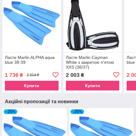
Ласти Marlin ALPHA aqua
Ласти Marlin Cayman
Ласт
blue 38-39
White з закритою п'ятою
blue
XXS (36/37)
1 736
2 003
2 0
₴
₴
2 314 ₴
Купити
Купити
Акційні пропозиції та новинки
–25%
–25%