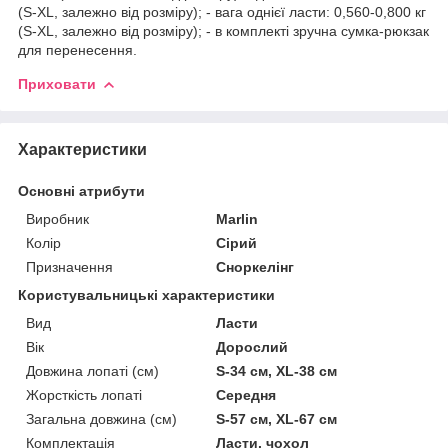
(S-XL, залежно від розміру); - вага однієї ласти: 0,560-0,800 кг
(S-XL, залежно від розміру); - в комплекті зручна сумка-рюкзак
для перенесення.
Приховати
Характеристики
Основні атрибути
Виробник
Marlin
Колір
Сірий
Призначення
Сноркелінг
Користувальницькі характеристики
Вид
Ласти
Вік
Дорослий
Довжина лопаті (см)
S-34 см, XL-38 см
Жорсткість лопаті
Середня
Загальна довжина (см)
S-57 см, XL-67 см
Комплектація
Ласти. чохол