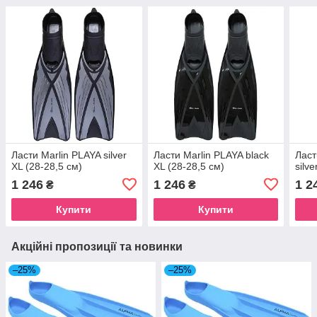
Ласти Marlin PLAYA silver
Ласти Marlin PLAYA black
Ласт
XL (28-28,5 см)
XL (28-28,5 см)
silv
1 246
1 246
1 2
₴
₴
Купити
Купити
Акційні пропозиції та новинки
–25%
–25%