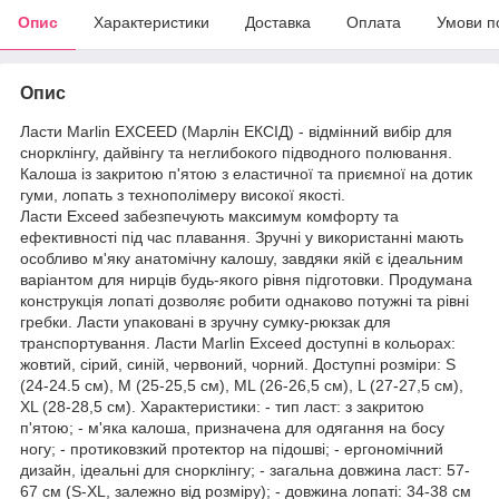
Опис
Характеристики
Доставка
Оплата
Умови п
Опис
Ласти Marlin EXCEED (Марлін ЕКСІД) - відмінний вибір для
снорклінгу, дайвінгу та неглибокого підводного полювання.
Калоша із закритою п'ятою з еластичної та приємної на дотик
гуми, лопать з технополімеру високої якості.
Ласти Exceed забезпечують максимум комфорту та
ефективності під час плавання. Зручні у використанні мають
особливо м'яку анатомічну калошу, завдяки якій є ідеальним
варіантом для нирців будь-якого рівня підготовки. Продумана
конструкція лопаті дозволяє робити однаково потужні та рівні
гребки. Ласти упаковані в зручну сумку-рюкзак для
транспортування. Ласти Marlin Exceed доступні в кольорах:
жовтий, сірий, синій, червоний, чорний. Доступні розміри: S
(24-24.5 см), M (25-25,5 см), ML (26-26,5 см), L (27-27,5 см),
XL (28-28,5 см). Характеристики: - тип ласт: з закритою
п'ятою; - м'яка калоша, призначена для одягання на босу
ногу; - протиковзкий протектор на підошві; - ергономічний
дизайн, ідеальні для снорклінгу; - загальна довжина ласт: 57-
67 см (S-XL, залежно від розміру); - довжина лопаті: 34-38 см