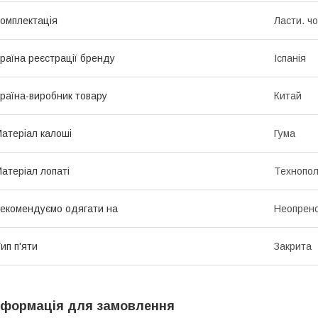
омплектація
Ласти. ч
раїна реєстрації бренду
Іспанія
раїна-виробник товару
Китай
атеріал калоші
Гума
атеріал лопаті
Технопол
екомендуємо одягати на
Неопрено
ип п'яти
Закрита
нформація для замовлення