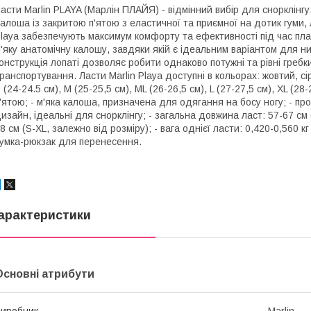
асти Marlin PLAYA (Марлін ПЛАЙЯ) - відмінний вибір для снорклінгу
алоша із закритою п'ятою з еластичної та приємної на дотик гуми, 
laya забезпечують максимум комфорту та ефективності під час пла
'яку анатомічну калошу, завдяки якій є ідеальним варіантом для н
онструкція лопаті дозволяє робити однаково потужні та рівні гребк
ранспортування. Ласти Marlin Playa доступні в кольорах: жовтий, сір
 (24-24.5 см), M (25-25,5 см), ML (26-26,5 см), L (27-27,5 см), XL (2
'ятою; - м'яка калоша, призначена для одягання на босу ногу; - пр
изайн, ідеальні для снорклінгу; - загальна довжина ласт: 57-67 см 
8 см (S-XL, залежно від розміру); - вага однієї ласти: 0,420-0,560 кг
умка-рюкзак для перенесення.
арактеристики
Основні атрибути
иробник
Marlin