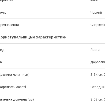
олір
Чорний
ризначення
Сноркелі
Користувальницькі характеристики
Вид
Ласти
ік
Доросли
овжина лопаті (см)
S-34 см, 
орсткість лопаті
Середня
агальна довжина (см)
S-57 см, 