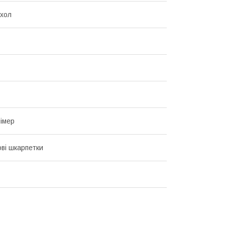
охол
імер
ві шкарпетки