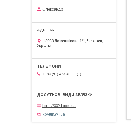
Олександр
18008 Ложешнікова 1/1, Черкаси,
Україна
1
+380 (97) 473-49-33
https://0024.com.ua
kovtun.@i.ua