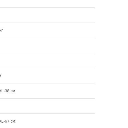
нг
й
XL-38 см
XL-67 см