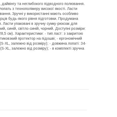
, дайвінгу та неглибокого підводного полювання.
лопать з технополімеру високої якості. Ласти
вання. Зручні у використанні мають особливо
ирців будь-якого рівня підготовки. Продумана
и. Ласти упаковані в зручну сумку-рюкзак для
ий, синій, світло-синій, чорний. Доступні розміри:
8-28,5 см). Характеристики: - тип ласт: з закритою
отиковзкий протектор на підошві; - ергономічний
(S-XL, залежно від розміру); - довжина лопаті: 34-
 (S-XL, залежно від розміру); - в комплекті зручна