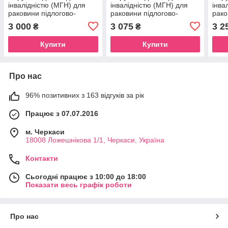
інвалідністю (МГН) для
інвалідністю (МГН) для
інва
раковини підлогово-
раковини підлогово-
рако
настінний INVO з
настінний INVO з
наст
3 000
3 075
3 2
₴
₴
нержавіючої сталі
нержавіючої сталі
нерж
Купити
Купити
Про нас
96% позитивних з 163 відгуків за рік
Працює з 07.07.2016
м. Черкаси
18008 Ложешнікова 1/1, Черкаси, Україна
Контакти
Сьогодні працює з 10:00 до 18:00
Показати весь графік роботи
Про нас