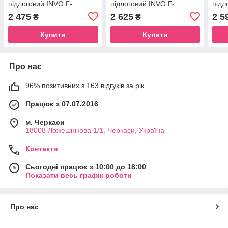
підлоговий INVO Г-
підлоговий INVO Г-
підл
подібний з кріпленням у
подібний з кріпленням у
Г-по
2 475
2 625
2 5
₴
₴
стіну правий і лівий
стіну правий і лівий
Купити
Купити
Про нас
96% позитивних з 163 відгуків за рік
Працює з 07.07.2016
м. Черкаси
18008 Ложешнікова 1/1, Черкаси, Україна
Контакти
Сьогодні працює з 10:00 до 18:00
Показати весь графік роботи
Про нас