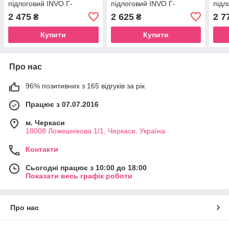
підлоговий INVO Г-
підлоговий INVO Г-
підл
подібний з кріпленням у
подібний з кріпленням у
поді
2 475
2 625
2 7
₴
₴
стіну правий і лівий
стіну правий і лівий
стін
Купити
Купити
Про нас
96% позитивних з 165 відгуків за рік
Працює з 07.07.2016
м. Черкаси
18008 Ложешнікова 1/1, Черкаси, Україна
Контакти
Сьогодні працює з 10:00 до 18:00
Показати весь графік роботи
Про нас