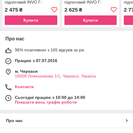
підлоговий INVO Г-
підлоговий INVO Г-
підл
подібний з кріпленням у
подібний з кріпленням у
поді
2 475
2 625
2 7
₴
₴
стіну правий і лівий
стіну правий і лівий
стін
Купити
Купити
Про нас
96% позитивних з 165 відгуків за рік
Працює з 07.07.2016
м. Черкаси
18008 Ложешнікова 1/1, Черкаси, Україна
Контакти
Сьогодні працює з 10:00 до 14:00
Показати весь графік роботи
Про нас