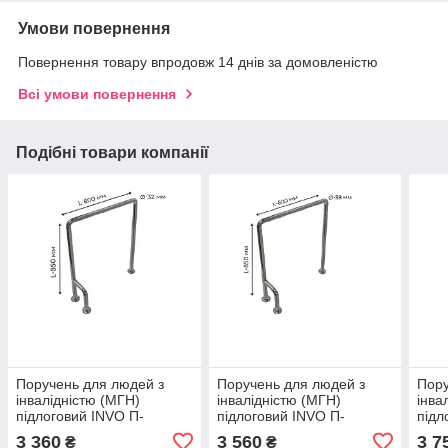
Умови повернення
Повернення товару впродовж 14 днів за домовленістю
Всі умови повернення
Подібні товари компанії
Поручень для людей з
Поручень для людей з
Пору
інвалідністю (МГН)
інвалідністю (МГН)
інва
підлоговий INVO П-
підлоговий INVO П-
підл
подібний правий та лівий
подібний правий та лівий
поді
3 360
3 560
3 7
₴
₴