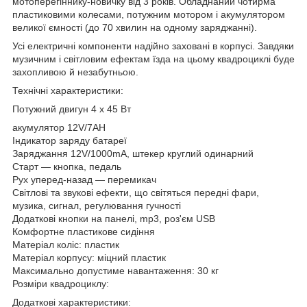
мотоперегіннику-новичку від 3 років. Обладнаний чотирма
пластиковими колесами, потужним мотором і акумулятором
великої ємності (до 70 хвилин на одному заряджанні).
Усі електричні компоненти надійно заховані в корпусі. Завдяки
музичним і світловим ефектам їзда на цьому квадроциклі буде
захопливою й незабутньою.
Технічні характеристики:
Потужний двигун 4 x 45 Вт
акумулятор 12V/7AH
Індикатор заряду батареї
Заряджання 12V/1000mA, штекер круглий одинарний
Старт — кнопка, педаль
Рух уперед-назад — перемикач
Світлові та звукові ефекти, що світяться передні фари,
музика, сигнал, регулювання гучності
Додаткові кнопки на панелі, mp3, роз'єм USB
Комфортне пластикове сидіння
Матеріал коліс: пластик
Матеріал корпусу: міцний пластик
Максимально допустиме навантаження: 30 кг
Розміри квадроциклу:
Додаткові характеристики: