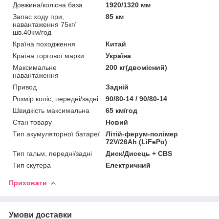
Довжина/колісна база
1920/1320 мм
Запас ходу при,
85 км
навантаження 75кг/
шв.40км/год
Країна походження
Китай
Країна торгової марки
Україна
Максимальне
200 кг(двомісний)
навантаження
Привод
Задній
Розмір коліс, передні/задні
90/80-14 / 90/80-14
Швидкість максимальна
65 км/год
Стан товару
Новий
Тип акумуляторної батареї
Літій-ферум-полімер
72V/26Ah (LiFePo)
Тип гальм, передні/задні
Диск/Дисець + CBS
Тип скутера
Електричний
Приховати
Умови доставки