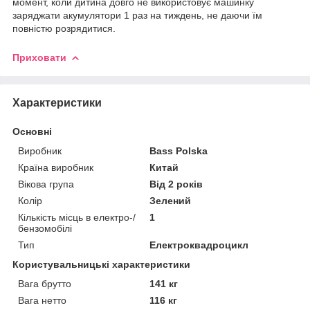
момент, коли дитина довго не використовує машинку
заряджати акумулятори 1 раз на тиждень, не даючи їм
повністю розрядитися.
Приховати
Характеристики
Основні
Виробник
Bass Polska
Країна виробник
Китай
Вікова група
Від 2 років
Колір
Зелений
Кількість місць в електро-/
1
бензомобілі
Тип
Електроквадроцикл
Користувальницькі характеристики
Вага брутто
141 кг
Вага нетто
116 кг