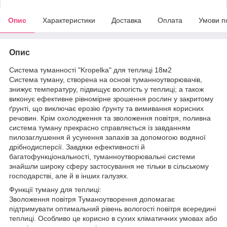
Опис
Характеристики
Доставка
Оплата
Умови п
Опис
Система туманності "Kropelka" для теплиці 18м2
Система туману, створена на основі туманноутворювачів,
знижує температуру, підвищує вологість у теплиці; а також
виконує ефективне рівномірне зрошення рослин у закритому
ґрунті, що виключає ерозію ґрунту та вимивання корисних
речовин. Крім охолодження та зволоження повітря, поливна
система туману прекрасно справляється із завданням
пилозаглушення й усунення запахів за допомогою водяної
дрібнодисперсії. Завдяки ефективності й
багатофункціональності, туманноутворювальні системи
знайшли широку сферу застосування не тільки в сільському
господарстві, але й в інших галузях.
Функції туману для теплиці:
Зволоження повітря Туманоутворення допомагає
підтримувати оптимальний рівень вологості повітря всередині
теплиці. Особливо це корисно в сухих кліматичних умовах або