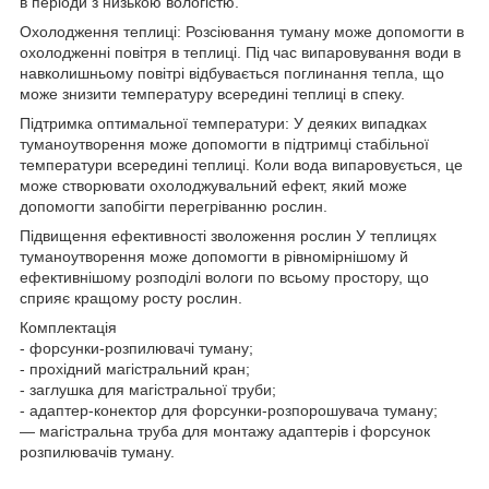
в періоди з низькою вологістю.
Охолодження теплиці: Розсіювання туману може допомогти в
охолодженні повітря в теплиці. Під час випаровування води в
навколишньому повітрі відбувається поглинання тепла, що
може знизити температуру всередині теплиці в спеку.
Підтримка оптимальної температури: У деяких випадках
туманоутворення може допомогти в підтримці стабільної
температури всередині теплиці. Коли вода випаровується, це
може створювати охолоджувальний ефект, який може
допомогти запобігти перегріванню рослин.
Підвищення ефективності зволоження рослин У теплицях
туманоутворення може допомогти в рівномірнішому й
ефективнішому розподілі вологи по всьому простору, що
сприяє кращому росту рослин.
Комплектація
- форсунки-розпилювачі туману;
- прохідний магістральний кран;
- заглушка для магістральної труби;
- адаптер-конектор для форсунки-розпорошувача туману;
— магістральна труба для монтажу адаптерів і форсунок
розпилювачів туману.