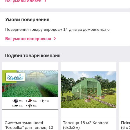
Всі умови оплати
Умови повернення
Повернення товару впродовж 14 днів за домовленістю
Всі умови повернення
Подібні товари компанії
Система туманності
Теплиця 18 м2 Kontrast
Плів
"Kropelka" для теплиці 10
(6х3х2м)
(6 х