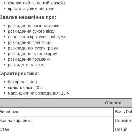
компактний та легкий дизайн
простота у використанні
Сівалка незамінна при:
розкидання насіння трави
розкидання сухого піску
нанесення протиковзної суміші
розкидання солі тощо.
розкладання сухих гранул
розкидання сухого корму
розкидання приманки
розкидати насіння
Характеристики:
батарея: Li-Ion
ємність бака: 20 л
макс. ширина розкидання: 10 м
Основні
Виробник
Bass Po
Країна виробник
Польща
Стан
Новий