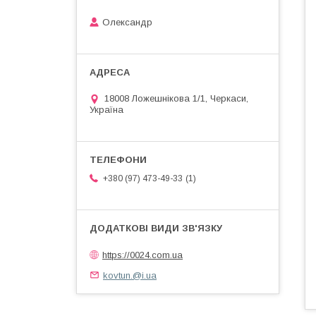
Олександр
18008 Ложешнікова 1/1, Черкаси,
Україна
1
+380 (97) 473-49-33
https://0024.com.ua
kovtun.@i.ua