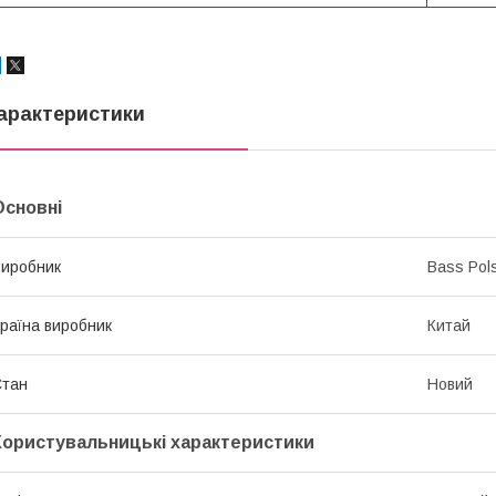
арактеристики
Основні
иробник
Bass Pol
раїна виробник
Китай
Стан
Новий
Користувальницькі характеристики