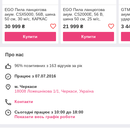
EGO Пила ланцюгова
EGO Пила ланцюгова
GTM
акум. CSX5000, 56В, шина
акум. CS2000E, 56 В,
акум
50 см, 30 м/с, КАРКАС
шина 50 см, 25 м/с,
удар
(без АКБ ДІ ЗП)
КАРКАС (без АКБ ДІ ЗП)
КАРК
30 999
21 999
3 4
₴
₴
Купити
Купити
Про нас
96% позитивних з 163 відгуків за рік
Працює з 07.07.2016
м. Черкаси
18008 Ложешнікова 1/1, Черкаси, Україна
Контакти
Сьогодні працює з 10:00 до 18:00
Показати весь графік роботи