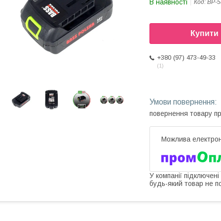
В наявності
Код:
BP-5
Купити
+380 (97) 473-49-33
1
повернення товару п
У компанії підключені
будь-який товар не п