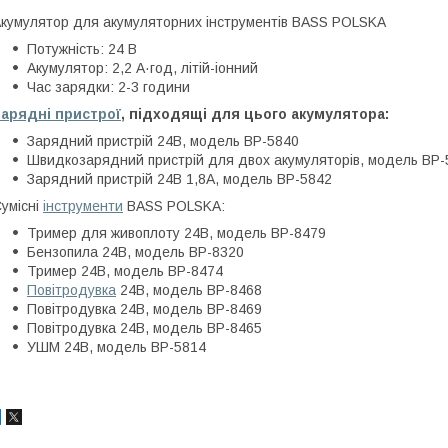
кумулятор для акумуляторних інструментів BASS POLSKA
Потужність: 24 В
Акумулятор: 2,2 А·год, літій-іонний
Час зарядки: 2-3 години
Зарядні пристрої
, підходящі для цього акумулятора:
Зарядний пристрій 24В, модель BP-5840
Швидкозарядний пристрій для двох акумуляторів, модель BP-
Зарядний пристрій 24В 1,8А, модель BP-5842
умісні
інструменти
BASS POLSKA:
Тример для живоплоту 24В, модель BP-8479
Бензопила 24В, модель BP-8320
Тример 24В, модель BP-8474
Повітродувка
24В, модель BP-8468
Повітродувка 24В, модель BP-8469
Повітродувка 24В, модель BP-8465
УШМ 24В, модель BP-5814