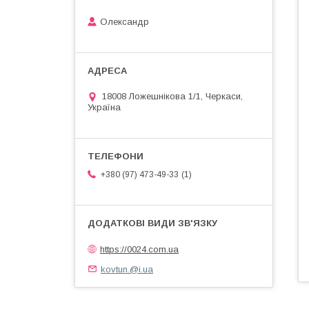
Олександр
18008 Ложешнікова 1/1, Черкаси,
Україна
1
+380 (97) 473-49-33
https://0024.com.ua
kovtun.@i.ua