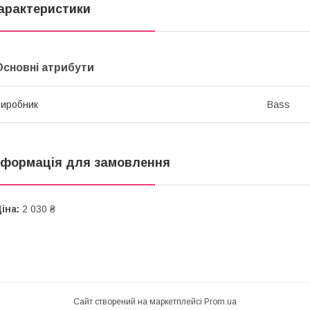
арактеристики
Основні атрибути
иробник
Bass
нформація для замовлення
іна:
2 030 ₴
Сайт створений на маркетплейсі
Prom.ua