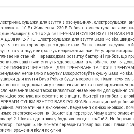
лектрична сушарка для взуття з озонуванням, електросушарка ,ан
отужність: 10 Вт Живлення: 230 В Робоча температура навколишньо
один Розміри: 6 х 16 х 3,5 см ПЕРЕВАГИ СУШКИ ВЗУТТЯ BASS
А ДЕЗІНФІКУЙТЕ! Електросушарка для взуття Bass Polska швидко 
зуття з озонатором працює в два етапи. Він не тільки підсушує, а 
зуття та устілку, нейтралізує неприємні запахи. Регулярне викори
пливає на стан ніг. Перешкоджає розвитку бактерій і грибків, що п
зонатору ваші ніжки стануть здоровішими, а улюблене взуття д
ПОРТИВНОГО ЧЕРЕТИКА - ДЛЯ ТРЕНУВАНЬ ТА ПІСЛЯ ТРЕНУВАНЬ! 
ренування неприємно пахнуть? Використовуйте сушку Bass Polska я
ушарки для взуття Bass Polska будуть корисні не тільки після сил
езамінні в подорожах як утеплювачі лижних та сноубордичних чере
ісля навчання! Вони також виявляться незамінними для сушіння сп
ункцією озонування ефективно знищить бактерії та грибки, відпо
ЕРЕВАГИ СУШКИ ВЗУТТЯ BASS POLSKA Восьмигодинний робочий ч
ушіння. Автоматичне відключення. Керування однією кнопкою. Ком
изьке енергоспоживання. Захист від перегріву. Чому варто замовит
овару! 2. Швидка доставка у будь-яке місце в країні! 3. Не беремо 
атегорії товарів! 5. Ви можете перевірити товар поштою і тільки пі
риємні враження після покупки!