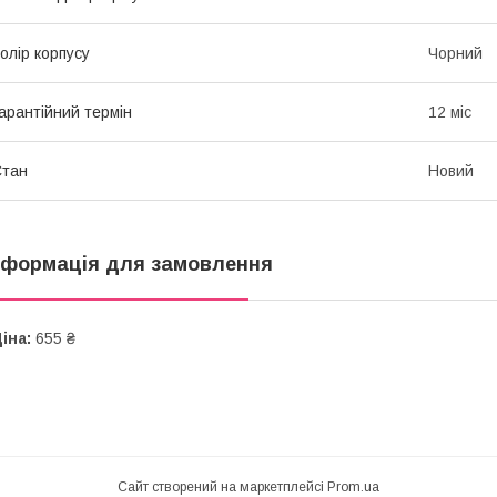
олір корпусу
Чорний
арантійний термін
12 міс
Стан
Новий
нформація для замовлення
іна:
655 ₴
Сайт створений на маркетплейсі
Prom.ua