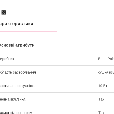
арактеристики
Основні атрибути
иробник
Bass Pol
бласть застосування
сушка вз
поживана потужність
10 Вт
нопка вкл./викл.
Так
ахист від перегріву
Так