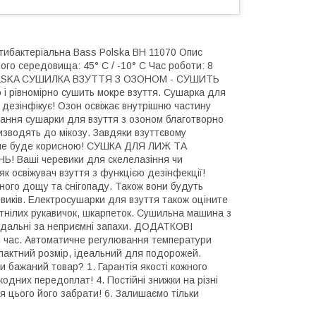
тибактеріальна Bass Polska BH 11070 Опис
го середовища: 45° C / -10° C Час роботи: 8
 POLSKA СУШИЛКА ВЗУТТЯ З ОЗОНОМ - СУШИТЬ
і рівномірно сушить мокре взуття. Сушарка для
й дезінфікує! Озон освіжає внутрішню частину
стання сушарки для взуття з озоном благотворно
ризводять до мікозу. Завдяки взуттєвому
овше буде корисною! СУШКА ДЛЯ ЛИЖ ТА
Ваші черевики для скелелазіння чи
к освіжувач взуття з функцією дезінфекції!
ьного дощу та снігопаду. Також вони будуть
виків. Електросушарки для взуття також оціните
ітнілих рукавичок, шкарпеток. Сушильна машина з
відальні за неприємні запахи. ДОДАТКОВІ
ас. Автоматичне регулювання температури
пактний розмір, ідеальний для подорожей.
и бажаний товар? 1. Гарантія якості кожного
жодних передоплат! 4. Постійні знижки на різні
сля цього його забрати! 6. Залишаємо тільки