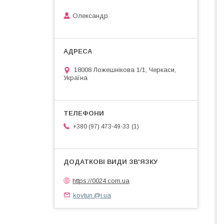
Олександр
18008 Ложешнікова 1/1, Черкаси,
Україна
1
+380 (97) 473-49-33
https://0024.com.ua
kovtun.@i.ua