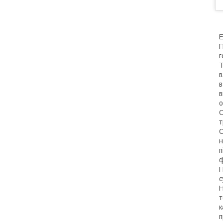
Е
П
г
Т
в
в
в
о
С
т
С
н
п
ф
П
с
Н
т
к
п